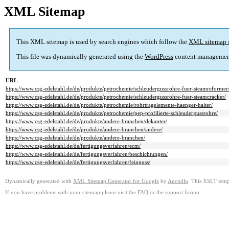
XML Sitemap
This XML sitemap is used by search engines which follow the
XML sitemap 
This file was dynamically generated using the
WordPress
content managemen
URL
https://www.csg-edelstahl.de/de/produkte/petrochemie/schleudergussrohre-fuer-steamreformer
https://www.csg-edelstahl.de/de/produkte/petrochemie/schleudergussrohre-fuer-steamcracker/
https://www.csg-edelstahl.de/de/produkte/petrochemie/rohrtragelemente-haenger-halter/
https://www.csg-edelstahl.de/de/produkte/petrochemie/pep-profilierte-schleudergussrohre/
https://www.csg-edelstahl.de/de/produkte/andere-branchen/dekanter/
https://www.csg-edelstahl.de/de/produkte/andere-branchen/andere/
https://www.csg-edelstahl.de/de/produkte/andere-branchen/
https://www.csg-edelstahl.de/de/fertigungsverfahren/ecm/
https://www.csg-edelstahl.de/de/fertigungsverfahren/beschichtungen/
https://www.csg-edelstahl.de/de/fertigungsverfahren/feinguss/
Dynamically generated with
XML Sitemap Generator for Google
by
Auctollo
. This XSLT templ
If you have problems with your sitemap please visit the
FAQ
or the
support forum
.